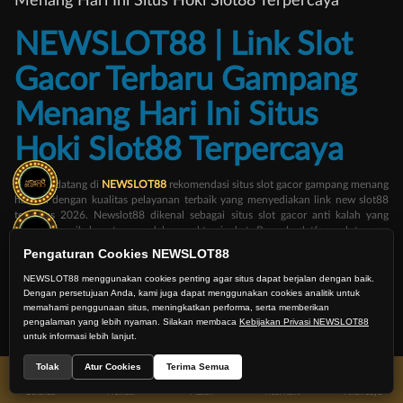
Menang Hari Ini Situs Hoki Slot88 Terpercaya
NEWSLOT88 | Link Slot
Gacor Terbaru Gampang
Menang Hari Ini Situs
Hoki Slot88 Terpercaya
Selamat datang di
NEWSLOT88
rekomendasi situs slot gacor gampang menang
hari ini dengan kualitas pelayanan terbaik yang menyediakan link new slot88
terpanas 2026. Newslot88 dikenal sebagai situs slot gacor anti kalah yang
mudah meraih keuntungan dalam waktu singkat. Banyak platform slot gacor
gampang menang terbaik tersedia disini yang bisa dimainkan tanpa harus
Pengaturan Cookies NEWSLOT88
mengeluarkan modal yang besar. Sudah banyak pecinta judi slot gacor diluar
sana yang merasakan sensasi luar biasa mendapatkan kemenangan maxwin
NEWSLOT88 menggunakan cookies penting agar situs dapat berjalan dengan baik.
ketika bermain di situs slot gacor Newslot88. Jadi dengan begitu anda tidak
Dengan persetujuan Anda, kami juga dapat menggunakan cookies analitik untuk
perlu lagi ragu untuk bermain dan meraih kemenangan bersama dengan kami
memahami penggunaan situs, meningkatkan performa, serta memberikan
sekarang juga.
pengalaman yang lebih nyaman. Silakan membaca
Kebijakan Privasi NEWSLOT88
untuk informasi lebih lanjut.
Sebagai salah satu platform slot online terbaik dan terpercaya
SLOT88
hadir
untuk membuktikan kalau permainan slot gacor anti kalah itu ada. Situs slot
Tolak
Atur Cookies
Terima Semua
online Newslot88 juga selalu memprioritaskan kemenangan yang stabil dan
konsisten dengan menyediakan banyak permainan dengan winrate tinggi.
Beranda
Promosi
Masuk
Hub. Kami
Akun Saya