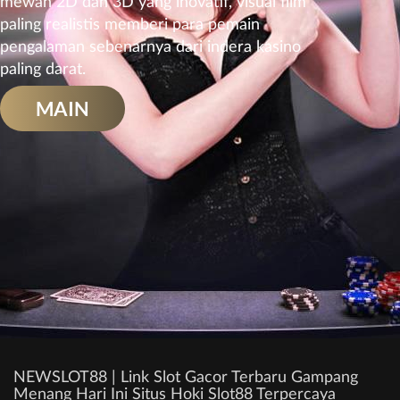
mewah 2D dan 3D yang inovatif, visual film
paling realistis memberi para pemain
pengalaman sebenarnya dari indera kasino
paling darat.
MAIN
NEWSLOT88 | Link Slot Gacor Terbaru Gampang
Menang Hari Ini Situs Hoki Slot88 Terpercaya