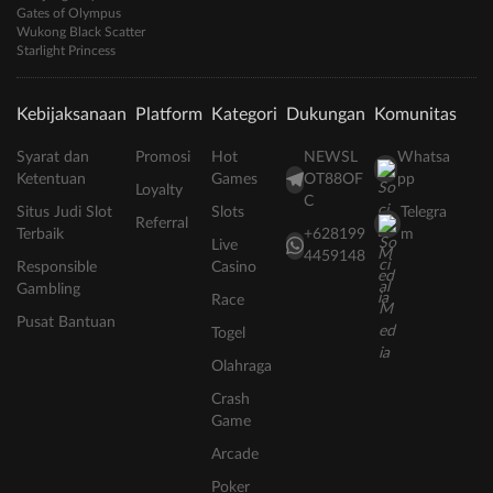
Gates of Olympus
Wukong Black Scatter
Starlight Princess
Kebijaksanaan
Platform
Kategori
Dukungan
Komunitas
Syarat dan
Promosi
Hot
NEWSL
Whatsa
Ketentuan
Games
OT88OF
pp
Loyalty
C
Situs Judi Slot
Slots
Telegra
Referral
Terbaik
+628199
m
Live
4459148
Responsible
Casino
Gambling
Race
Pusat Bantuan
Togel
Olahraga
Crash
Game
Arcade
Poker