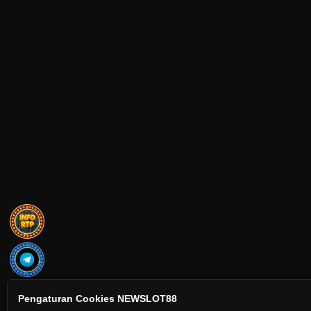
Pengaturan Cookies NEWSLOT88