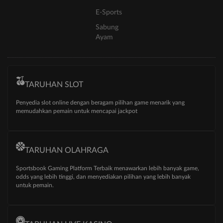
E-Sports
Sabung
Ayam
TARUHAN SLOT
Penyedia slot online dengan beragam pilihan game menarik yang
memudahkan pemain untuk mencapai jackpot
TARUHAN OLAHRAGA
Sportsbook Gaming Platform Terbaik menawarkan lebih banyak game,
odds yang lebih tinggi, dan menyediakan pilihan yang lebih banyak
untuk pemain.