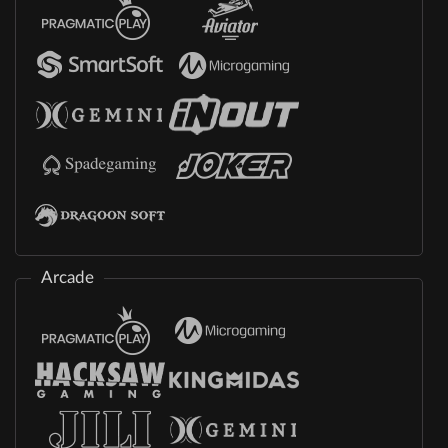
Arcade