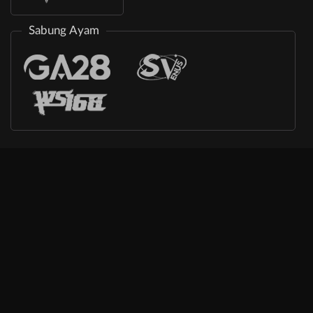
Sabung Ayam