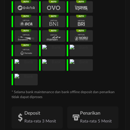
* Selama bank maintenance dan bank offline deposit dan penarikan
tidak dapat diproses
Deposit
Penarikan
Rata-rata 3 Menit
Rata-rata 5 Menit