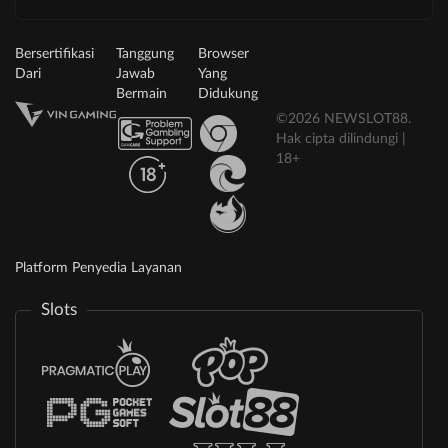
Bersertifikasi
Tanggung
Browser
Dari
Jawab
Yang
Bermain
Didukung
©2026 NEWSLOT88.
Hak cipta dilindungi |
18+
Platform Penyedia Layanan
Slots