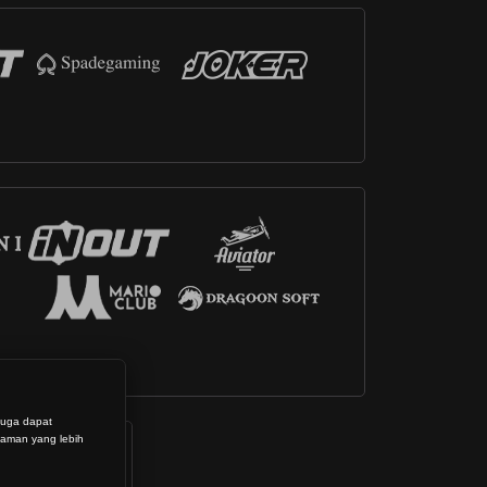
juga dapat
laman yang lebih