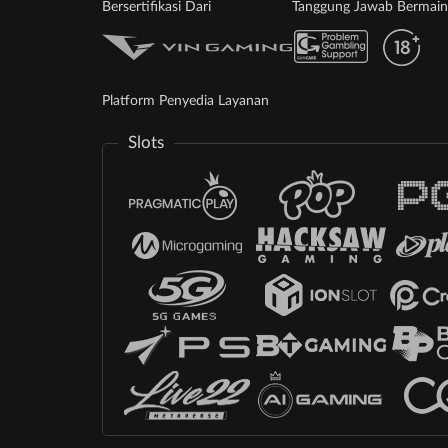
Bersertifikasi Dari
Tanggung Jawab Bermain
Platform Penyedia Layanan
Slots