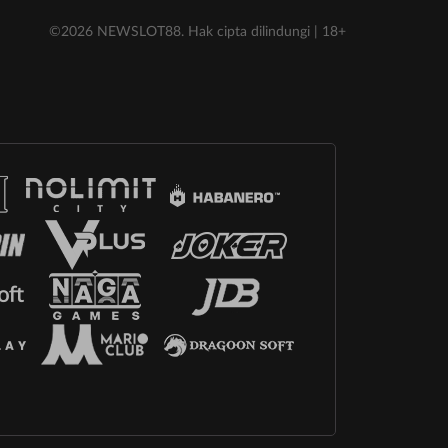
©2026 NEWSLOT88. Hak cipta dilindungi | 18+