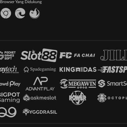
Browser Yang Didukung