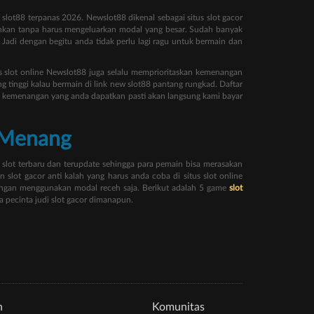
slot88 terpanas 2026. Newslot88 dikenal sebagai situs slot gacor
ainkan tanpa harus mengeluarkan modal yang besar. Sudah banyak
 Jadi dengan begitu anda tidak perlu lagi ragu untuk bermain dan
us slot online Newslot88 juga selalu memprioritaskan kemenangan
 tinggi kalau bermain di link new slot88 pantang rungkad. Daftar
un kemenangan yang anda dapatkan pasti akan langsung kami bayar
 Menang
slot terbaru dan terupdate sehingga para pemain bisa merasakan
lot gacor anti kalah yang harus anda coba di situs slot online
ngan menggunakan modal receh saja. Berikut adalah 5 game
slot
 pecinta judi slot gacor dimanapun.
n
Komunitas