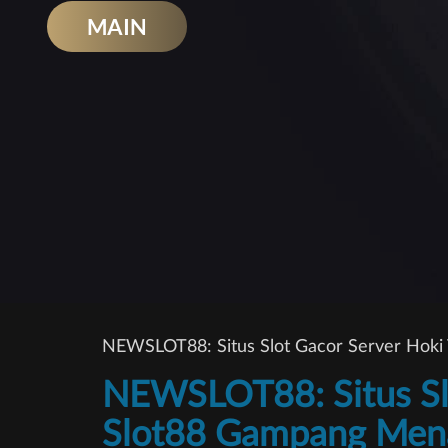
MAIN
NEWSLOT88: Situs Slot Gacor Server Hoki 
NEWSLOT88: Situs Slo
Slot88 Gampang Men