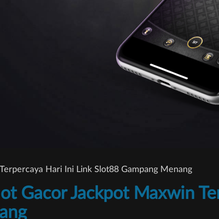
Terpercaya Hari Ini Link Slot88 Gampang Menang
t Gacor Jackpot Maxwin Terp
ang