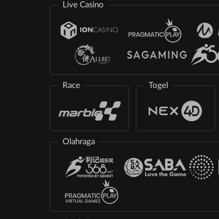
Live Casino
Race
Togel
Olahraga