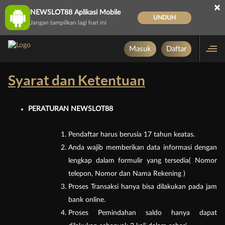
×
NEWSLOT88 Aplikasi Mobile
UNDUH
Jangan tampilkan lagi hari ini
Masuk
Daftar
Syarat dan Ketentuan
PERATURAN NEWSLOT88
Pendaftar harus berusia 17 tahun keatas.
Anda wajib memberikan data informasi dengan
lengkap dalam formulir yang tersedia( Nomor
telepon, Nomor dan Nama Rekening )
Proses Transaksi hanya bisa dilakukan pada jam
bank online.
Proses Pemindahan saldo hanya dapat