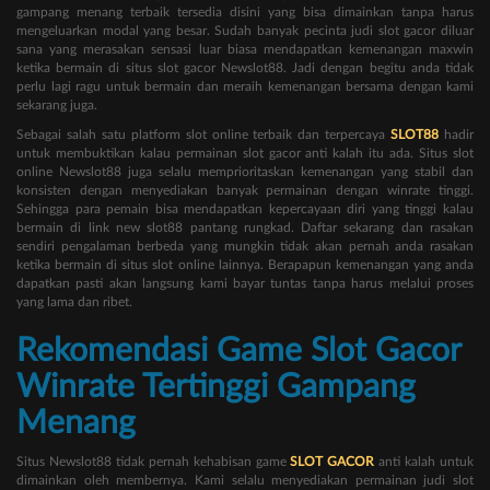
gampang menang terbaik tersedia disini yang bisa dimainkan tanpa harus
mengeluarkan modal yang besar. Sudah banyak pecinta judi slot gacor diluar
sana yang merasakan sensasi luar biasa mendapatkan kemenangan maxwin
ketika bermain di situs slot gacor Newslot88. Jadi dengan begitu anda tidak
perlu lagi ragu untuk bermain dan meraih kemenangan bersama dengan kami
sekarang juga.
Sebagai salah satu platform slot online terbaik dan terpercaya
SLOT88
hadir
untuk membuktikan kalau permainan slot gacor anti kalah itu ada. Situs slot
online Newslot88 juga selalu memprioritaskan kemenangan yang stabil dan
konsisten dengan menyediakan banyak permainan dengan winrate tinggi.
Sehingga para pemain bisa mendapatkan kepercayaan diri yang tinggi kalau
bermain di link new slot88 pantang rungkad. Daftar sekarang dan rasakan
sendiri pengalaman berbeda yang mungkin tidak akan pernah anda rasakan
ketika bermain di situs slot online lainnya. Berapapun kemenangan yang anda
dapatkan pasti akan langsung kami bayar tuntas tanpa harus melalui proses
yang lama dan ribet.
Rekomendasi Game Slot Gacor
Winrate Tertinggi Gampang
Menang
Situs Newslot88 tidak pernah kehabisan game
SLOT GACOR
anti kalah untuk
dimainkan oleh membernya. Kami selalu menyediakan permainan judi slot