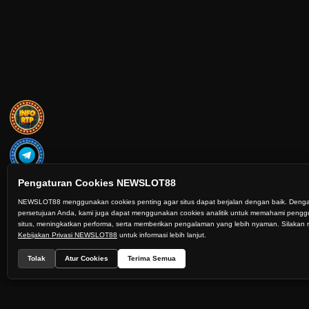
Pengaturan Cookies NEWSLOT88
NEWSLOT88 menggunakan cookies penting agar situs dapat berjalan dengan baik. Deng
persetujuan Anda, kami juga dapat menggunakan cookies analitik untuk memahami peng
situs, meningkatkan performa, serta memberikan pengalaman yang lebih nyaman. Silaka
Kebijakan Privasi NEWSLOT88
untuk informasi lebih lanjut.
Tolak
Atur Cookies
Terima Semua