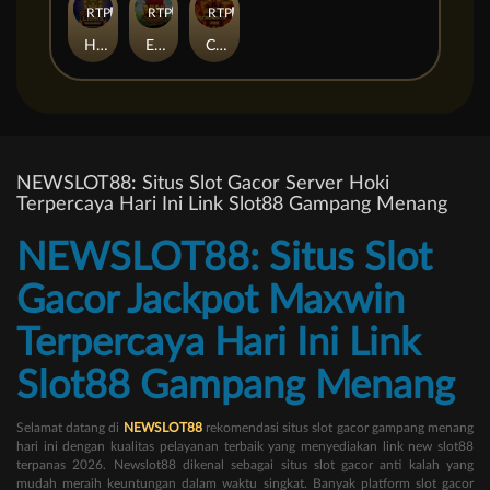
RTP
90%
RTP
87%
RTP
86%
House of Lions Megaways Jackpot Play
Egg Rush Jackpot Play
Crown of Fire Jackpot Play
NEWSLOT88: Situs Slot Gacor Server Hoki
Terpercaya Hari Ini Link Slot88 Gampang Menang
NEWSLOT88: Situs Slot
Gacor Jackpot Maxwin
Terpercaya Hari Ini Link
Slot88 Gampang Menang
Selamat datang di
NEWSLOT88
rekomendasi situs slot gacor gampang menang
hari ini dengan kualitas pelayanan terbaik yang menyediakan link new slot88
terpanas 2026. Newslot88 dikenal sebagai situs slot gacor anti kalah yang
mudah meraih keuntungan dalam waktu singkat. Banyak platform slot gacor