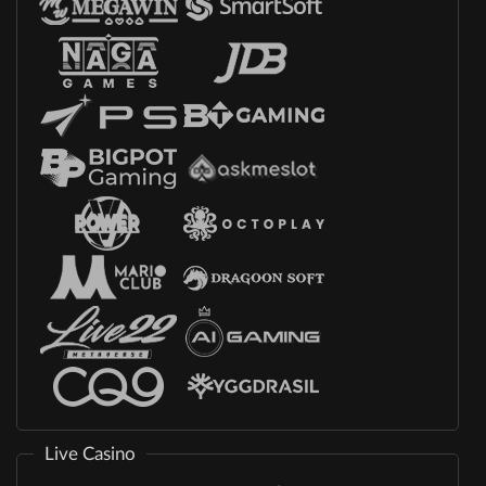
Live Casino