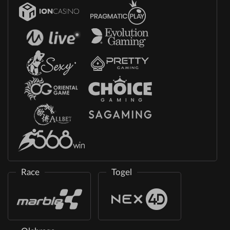
Race
Togel