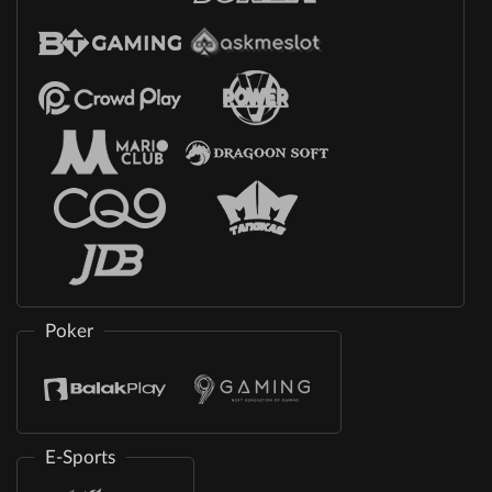
Poker
E-Sports