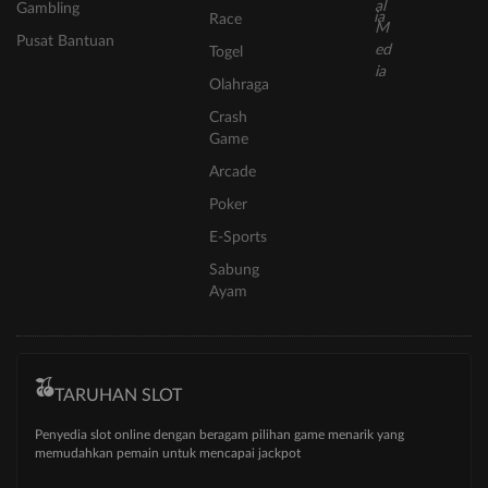
Gambling
Race
Pusat Bantuan
Togel
Olahraga
Crash
Game
Arcade
Poker
E-Sports
Sabung
Ayam
TARUHAN SLOT
Penyedia slot online dengan beragam pilihan game menarik yang
memudahkan pemain untuk mencapai jackpot