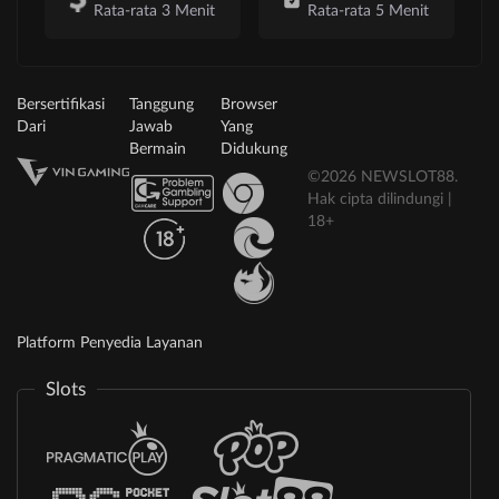
Rata-rata 3 Menit
Rata-rata 5 Menit
Bersertifikasi
Tanggung
Browser
Dari
Jawab
Yang
Bermain
Didukung
©2026 NEWSLOT88.
Hak cipta dilindungi |
18+
Platform Penyedia Layanan
Slots