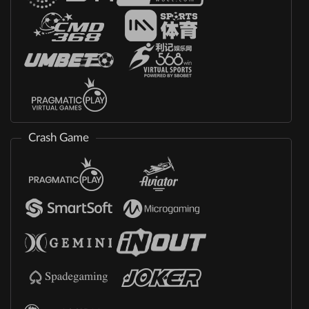
Crash Game