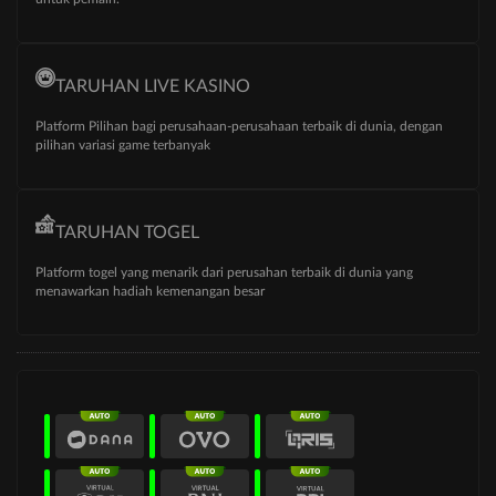
TARUHAN LIVE KASINO
Platform Pilihan bagi perusahaan-perusahaan terbaik di dunia, dengan
pilihan variasi game terbanyak
TARUHAN TOGEL
Platform togel yang menarik dari perusahan terbaik di dunia yang
menawarkan hadiah kemenangan besar