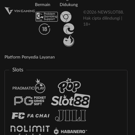
Bermain
Didukung
©2026 NEWSLOT88.
Hak cipta dilindungi |
18+
Platform Penyedia Layanan
Slots