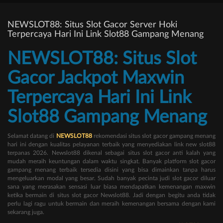
NEWSLOT88: Situs Slot Gacor Server Hoki
Terpercaya Hari Ini Link Slot88 Gampang Menang
NEWSLOT88: Situs Slot
Gacor Jackpot Maxwin
Terpercaya Hari Ini Link
Slot88 Gampang Menang
Selamat datang di
NEWSLOT88
rekomendasi situs slot gacor gampang menang
hari ini dengan kualitas pelayanan terbaik yang menyediakan link new slot88
terpanas 2026. Newslot88 dikenal sebagai situs slot gacor anti kalah yang
mudah meraih keuntungan dalam waktu singkat. Banyak platform slot gacor
gampang menang terbaik tersedia disini yang bisa dimainkan tanpa harus
mengeluarkan modal yang besar. Sudah banyak pecinta judi slot gacor diluar
sana yang merasakan sensasi luar biasa mendapatkan kemenangan maxwin
ketika bermain di situs slot gacor Newslot88. Jadi dengan begitu anda tidak
perlu lagi ragu untuk bermain dan meraih kemenangan bersama dengan kami
sekarang juga.