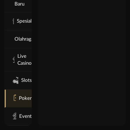
Baru
Spesial
Olahraga
Live
Casino
Slots
Poker
Event