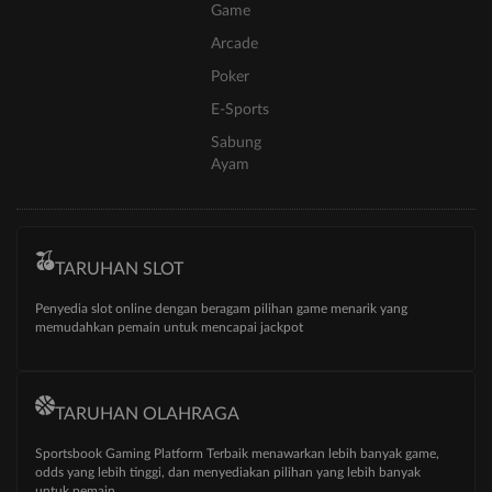
Game
Arcade
Poker
E-Sports
Sabung
Ayam
TARUHAN SLOT
Penyedia slot online dengan beragam pilihan game menarik yang
memudahkan pemain untuk mencapai jackpot
TARUHAN OLAHRAGA
Sportsbook Gaming Platform Terbaik menawarkan lebih banyak game,
odds yang lebih tinggi, dan menyediakan pilihan yang lebih banyak
untuk pemain.