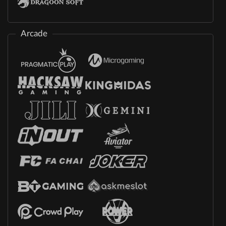
Arcade