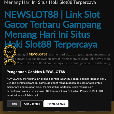
Menang Hari Ini Situs Hoki Slot88 Terpercaya
NEWSLOT88 | Link Slot
Gacor Terbaru Gampang
Menang Hari Ini Situs
Hoki Slot88 Terpercaya
Selamat datang di
NEWSLOT88
rekomendasi situs slot gacor gampang menang
hari ini dengan kualitas pelayanan terbaik yang menyediakan link new slot88
terpanas 2026. Newslot88 dikenal sebagai situs slot gacor anti kalah yang
mudah meraih keuntungan dalam waktu singkat. Banyak platform slot gacor
Pengaturan Cookies NEWSLOT88
gampang menang terbaik tersedia disini yang bisa dimainkan tanpa harus
mengeluarkan modal yang besar. Sudah banyak pecinta judi slot gacor diluar
NEWSLOT88 menggunakan cookies penting agar situs dapat berjalan dengan baik.
sana yang merasakan sensasi luar biasa mendapatkan kemenangan maxwin
Dengan persetujuan Anda, kami juga dapat menggunakan cookies analitik untuk
ketika bermain di situs slot gacor Newslot88. Jadi dengan begitu anda tidak
memahami penggunaan situs, meningkatkan performa, serta memberikan
perlu lagi ragu untuk bermain dan meraih kemenangan bersama dengan kami
pengalaman yang lebih nyaman. Silakan membaca
Kebijakan Privasi NEWSLOT88
sekarang juga.
untuk informasi lebih lanjut.
Sebagai salah satu platform slot online terbaik dan terpercaya
SLOT88
hadir
Tolak
Atur Cookies
Terima Semua
untuk membuktikan kalau permainan slot gacor anti kalah itu ada. Situs slot
online Newslot88 juga selalu memprioritaskan kemenangan yang stabil dan
Beranda
Promosi
Masuk
Hub. Kami
Akun Saya
konsisten dengan menyediakan banyak permainan dengan winrate tinggi.