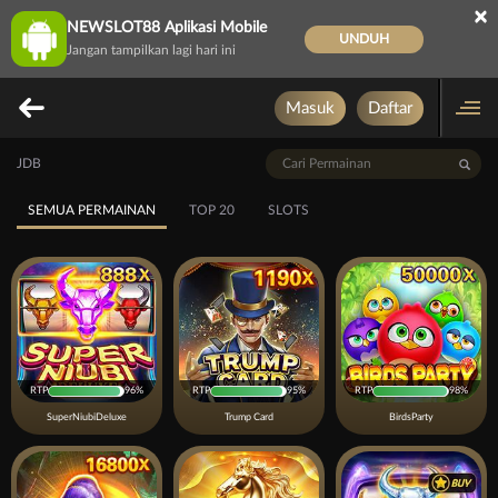
×
NEWSLOT88 Aplikasi Mobile
UNDUH
Jangan tampilkan lagi hari ini
Masuk
Daftar
JDB
SEMUA PERMAINAN
TOP 20
SLOTS
RTP
96%
RTP
95%
RTP
98%
SuperNiubiDeluxe
Trump Card
BirdsParty