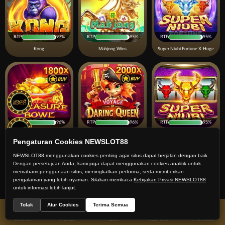
RTP
97%
RTP
95%
RTP
95%
Kong
Mahjong Wins
Super Niubi Fortune X-Huge
RTP
96%
RTP
96%
RTP
95%
TreasureBowl
Voyage of Daring Queen X-Lock
SuperNiubi
Pengaturan Cookies NEWSLOT88
NEWSLOT88 menggunakan cookies penting agar situs dapat berjalan dengan baik.
Dengan persetujuan Anda, kami juga dapat menggunakan cookies analitik untuk
memahami penggunaan situs, meningkatkan performa, serta memberikan
pengalaman yang lebih nyaman. Silakan membaca
Kebijakan Privasi NEWSLOT88
untuk informasi lebih lanjut.
Tolak
Atur Cookies
Terima Semua
RTP
96%
RTP
98%
RTP
95%
Beranda
Promosi
Masuk
Hub. Kami
Akun Saya
LuckySeven
Voyage of Blast Raider X-Lock
Piggy Bank