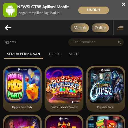
×
NEWSLOT88 Aplikasi Mobile
UNDUH
Jangan tampilkan lagi hari ini
Masuk
Daftar
Yggdrasil
SEMUA PERMAINAN
TOP 20
SLOTS
Piggies Prize Party
Buster Hammer Carnival
Captain's Curse